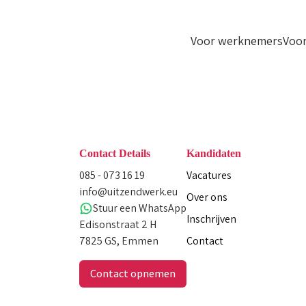
Voor werknemers
Voor
Contact Details
Kandidaten
085 - 073 16 19
Vacatures
info@uitzendwerk.eu
Over ons
Stuur een WhatsApp
Inschrijven
Edisonstraat 2 H
7825 GS, Emmen
Contact
Contact opnemen