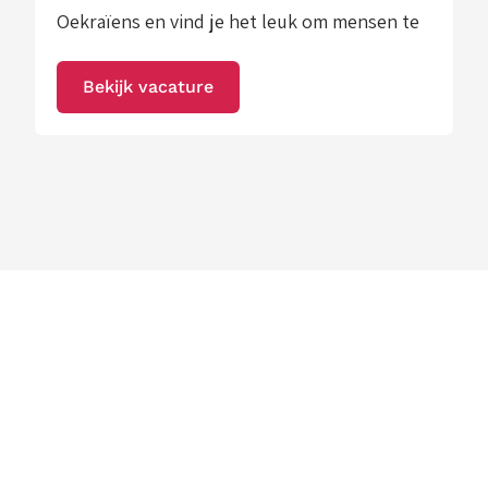
Oekraïens en vind je het leuk om mensen te
verbinden met werk? Dan zijn wij op zoek
Bekijk vacature
naar jou! Wat ga je doen? Als Recruiter
Oekraïens Personeel ben je verantwoordelijk
voor het werven en […]
Contact Details
085 - 073 16 19
info@uitzendwerk.eu
Stuur een WhatsApp
Edisonstraat 2 H
7825 GS, Emmen