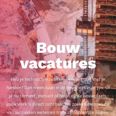
Bouw
vacatures
Heb je technisch inzicht en werk je graag met je
handen? Dan is een baan in de bouw iets voor jou. Of
je nu timmert, metselt of helpt op de bouwplaats,
jouw werk is direct zichtbaar. We zoeken mensen die
van aanpakken weten en trots zijn op wat ze maken.